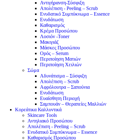
Αντιγήρανση-Σύσφιξη
Απολέπιση - Peeling – Scrub
Ενυδατικό Συμπύκνωμα – Essence
Ενυδάτωση
Καθαρισμός
Κρέμα Προσώπου
Λοσιόν -Toner
Μακιγιάζ
Μάσκες Προσώπου
Ορός – Serum
Περιποίηση Ματιών
Περιποίηση Χειλιών
Σώμα
Αδυνάτισμα – Σύσφιξη
Απολέπιση – Scrub
Αφρόλουτρα – Σαπούνια
Ενυδάτωση
Ευαίσθητη Περιοχή
Σαμπουάν – Θεραπείες Μαλλιών
Κορεάτικα Καλλυντικά
Skincare Tools
Αντηλιακό Προσώπου
Απολέπιση - Peeling – Scrub
Ενυδατικό Συμπύκνωμα – Essence
Καθαρισμός Προσώπου