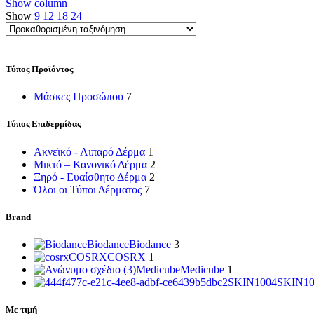
Show column
Show
9
12
18
24
Τύπος Προϊόντος
Μάσκες Προσώπου
7
Τύπος Επιδερμίδας
Ακνεϊκό - Λιπαρό Δέρμα
1
Μικτό – Κανονικό Δέρμα
2
Ξηρό - Ευαίσθητο Δέρμα
2
Όλοι οι Τύποι Δέρματος
7
Brand
Biodance
Biodance
3
COSRX
COSRX
1
Medicube
Medicube
1
SKIN1004
SKIN10
Με τιμή