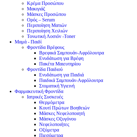
Κρέμα Προσώπου
Μακιγιάζ
Μάσκες Προσώπου
Ορός – Serum
Περιποίηση Ματιών
Περιποίηση Χειλιών
Τονωτική Λοσιόν -Toner
Μαμά - Παιδί
Φροντίδα Βρέφους
Βρεφικά Σαμπουάν-Αφρόλουτρα
Ενυδάτωση για Βρέφη
Πακέτα Μαιευτηρίου
Φροντίδα Παιδιού
Ενυδάτωση για Παιδιά
Παιδικά Σαμπουάν-Αφρόλουτρα
Στοματική Υγιεινή
Φαρμακευτική Φροντίδα
Ιατρικές Συσκευές
Θερμόμετρα
Κουτί Πρώτων Βοηθειών
Μάσκες Νεφελοποιητή
Μάσκες Οξυγόνου
Νεφελοποιήτες
Οξύμετρα
Πιεσόμετρα