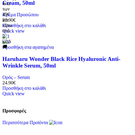
Cream, 50ml
άνω
των
49€
Κρέμα Προσώπου
και
20.90
€
κάτω
Προσθήκη στο καλάθι
από
Quick view
2
κιλά
🚚
Προσθήκη στα αγαπημένα
Haruharu Wonder Black Rice Hyaluronic Anti-
Wrinkle Serum, 50ml
Ορός – Serum
24.90
€
Προσθήκη στο καλάθι
Quick view
Προσφορές
Περισσότερα Προϊόντα