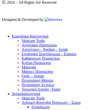
Ⓒ 2024 – All Rights Are Reserved
Designed & Developed by
Κορεάτικα Καλλυντικά
Skincare Tools
Αντηλιακό Προσώπου
Απολέπιση – Peeling – Scrub
Ενυδατικό Συμπύκνωμα – Essence
Καθαρισμός Προσώπου
Κρέμα Προσώπου
Μακιγιάζ
Μάσκες Προσώπου
Ορός – Serum
Περιποίηση Ματιών
Περιποίηση Χειλιών
Τονωτική Λοσιόν -Toner
Δερμοκαλλυντικά
Skincare Tools
Ανδρική Φροντίδα Πρόσωπο – Σώμα
Ενυδάτωση