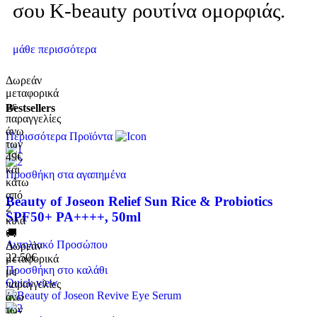
σου K-beauty ρουτίνα ομορφιάς.
μάθε περισσότερα
Δωρεάν
μεταφορικά
με
Bestsellers
παραγγελίες
άνω
Περισσότερα Προϊόντα
των
49€
και
Προσθήκη στα αγαπημένα
κάτω
από
Beauty of Joseon Relief Sun Rice & Probiotics
2
SPF50+ PA++++, 50ml
κιλά
🚚
Αντηλιακό Προσώπου
Δωρεάν
22.50
€
μεταφορικά
Προσθήκη στο καλάθι
με
Quick view
παραγγελίες
άνω
των