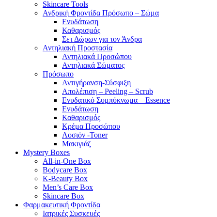
Skincare Tools
Ανδρική Φροντίδα Πρόσωπο – Σώμα
Ενυδάτωση
Καθαρισμός
Σετ Δώρων για τον Άνδρα
Αντηλιακή Προστασία
Αντηλιακά Προσώπου
Αντηλιακά Σώματος
Πρόσωπο
Αντιγήρανση-Σύσφιξη
Απολέπιση – Peeling – Scrub
Ενυδατικό Συμπύκνωμα – Essence
Ενυδάτωση
Καθαρισμός
Κρέμα Προσώπου
Λοσιόν -Toner
Μακιγιάζ
Mystery Boxes
All-in-One Box
Bodycare Box
K-Beauty Box
Men’s Care Box
Skincare Box
Φαρμακευτική Φροντίδα
Ιατρικές Συσκευές