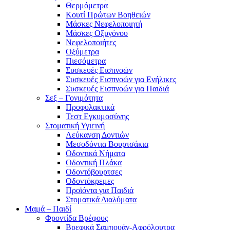
Θερμόμετρα
Κουτί Πρώτων Βοηθειών
Μάσκες Νεφελοποιητή
Μάσκες Οξυγόνου
Νεφελοποιήτες
Οξύμετρα
Πιεσόμετρα
Συσκευές Εισπνοών
Συσκευές Εισπνοών για Ενήλικες
Συσκευές Εισπνοών για Παιδιά
Σεξ – Γονιμότητα
Προφυλακτικά
Τεστ Εγκυμοσύνης
Στοματική Υγιεινή
Λεύκανση Δοντιών
Μεσοδόντια Βουρτσάκια
Οδοντικά Νήματα
Οδοντική Πλάκα
Οδοντόβουρτσες
Οδοντόκρεμες
Προϊόντα για Παιδιά
Στοματικά Διαλύματα
Μαμά – Παιδί
Φροντίδα Βρέφους
Βρεφικά Σαμπουάν-Αφρόλουτρα