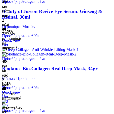
Προσθήκη στα αγαπημένα
49€
και
Beauty of Joseon Revive Eye Serum: Ginseng &
κάτω
από
Retinal, 30ml
2
κιλά
Περιποίηση Ματιών
🚚
21.90
€
Δωρεάν
Προσθήκη στο καλάθι
μεταφορικά
Quick view
με
Hot
παραγγελίες
άνω
των
Προσθήκη στα αγαπημένα
49€
και
Biodance Bio-Collagen Real Deep Mask, 34gr
κάτω
από
Μάσκες Προσώπου
2
6.50
€
κιλά
Προσθήκη στο καλάθι
🚚
Quick view
Δωρεάν
Hot
μεταφορικά
με
παραγγελίες
Προσθήκη στα αγαπημένα
άνω