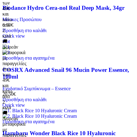
των
Biodance Hydro Cera-nol Real Deep Mask, 34gr
49€
και
κάτω
Μάσκες Προσώπου
από
6.50
€
2
Προσθήκη στο καλάθι
κιλά
Quick view
🚚
Hot
Δωρεάν
μεταφορικά
με
Προσθήκη στα αγαπημένα
παραγγελίες
άνω
COSRX Advanced Snail 96 Mucin Power Essence,
των
100ml
49€
και
Ενυδατικό Συμπύκνωμα – Essence
κάτω
20.50
€
από
Προσθήκη στο καλάθι
2
Quick view
κιλά
🚚
Δωρεάν
Προσθήκη στα αγαπημένα
μεταφορικά
με
Haruharu Wonder Black Rice 10 Hyaluronic
παραγγελίες