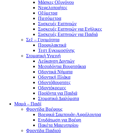
Μάσκες Οξυγόνου
Νεφελοποιήτες
Οξύμετρα
Πιεσόμετρα
Συσκευές Εισπνοών
Συσκευές Εισπνοών για Ενήλικες
Συσκευές Εισπνοών για Παιδιά
Σεξ – Γονιμότητα
Προφυλακτικά
Τεστ Εγκυμοσύνης
Στοματική Υγιεινή
Λεύκανση Δοντιών
Μεσοδόντια Βουρτσάκια
Οδοντικά Νήματα
Οδοντική Πλάκα
Οδοντόβουρτσες
Οδοντόκρεμες
Προϊόντα για Παιδιά
Στοματικά Διαλύματα
Μαμά – Παιδί
Φροντίδα Βρέφους
Βρεφικά Σαμπουάν-Αφρόλουτρα
Ενυδάτωση για Βρέφη
Πακέτα Μαιευτηρίου
Φροντίδα Παιδιού