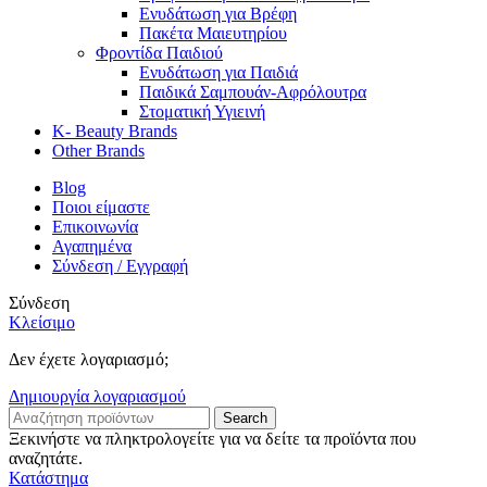
Ενυδάτωση για Βρέφη
Πακέτα Μαιευτηρίου
Φροντίδα Παιδιού
Ενυδάτωση για Παιδιά
Παιδικά Σαμπουάν-Αφρόλουτρα
Στοματική Υγιεινή
K- Beauty Brands
Other Brands
Blog
Ποιοι είμαστε
Επικοινωνία
Αγαπημένα
Σύνδεση / Εγγραφή
Σύνδεση
Κλείσιμο
Δεν έχετε λογαριασμό;
Δημιουργία λογαριασμού
Search
Ξεκινήστε να πληκτρολογείτε για να δείτε τα προϊόντα που
αναζητάτε.
Κατάστημα