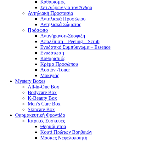
Καθαρισμός
Σετ Δώρων για τον Άνδρα
Αντηλιακή Προστασία
Αντηλιακά Προσώπου
Αντηλιακά Σώματος
Πρόσωπο
Αντιγήρανση-Σύσφιξη
Απολέπιση – Peeling – Scrub
Ενυδατικό Συμπύκνωμα – Essence
Ενυδάτωση
Καθαρισμός
Κρέμα Προσώπου
Λοσιόν -Toner
Μακιγιάζ
Mystery Boxes
All-in-One Box
Bodycare Box
K-Beauty Box
Men’s Care Box
Skincare Box
Φαρμακευτική Φροντίδα
Ιατρικές Συσκευές
Θερμόμετρα
Κουτί Πρώτων Βοηθειών
Μάσκες Νεφελοποιητή