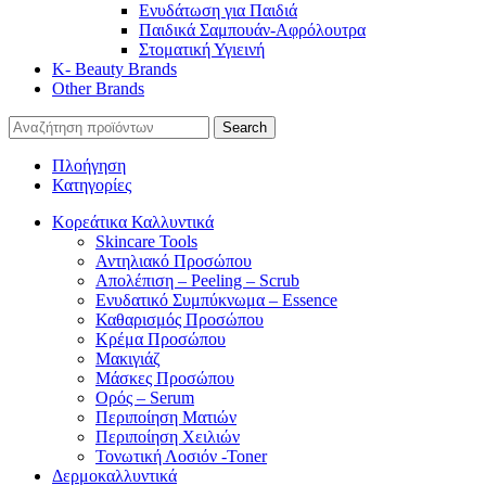
Ενυδάτωση για Παιδιά
Παιδικά Σαμπουάν-Αφρόλουτρα
Στοματική Υγιεινή
K- Beauty Brands
Other Brands
Search
Πλοήγηση
Κατηγορίες
Κορεάτικα Καλλυντικά
Skincare Tools
Αντηλιακό Προσώπου
Απολέπιση – Peeling – Scrub
Ενυδατικό Συμπύκνωμα – Essence
Καθαρισμός Προσώπου
Κρέμα Προσώπου
Μακιγιάζ
Μάσκες Προσώπου
Ορός – Serum
Περιποίηση Ματιών
Περιποίηση Χειλιών
Τονωτική Λοσιόν -Toner
Δερμοκαλλυντικά