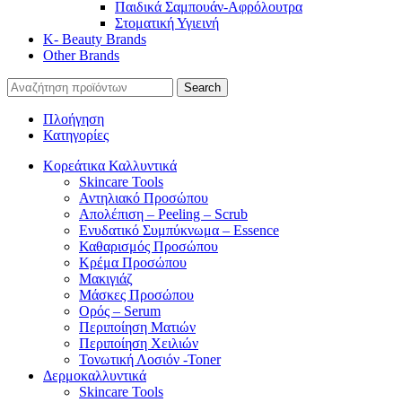
Παιδικά Σαμπουάν-Αφρόλουτρα
Στοματική Υγιεινή
K- Beauty Brands
Other Brands
Search
Πλοήγηση
Κατηγορίες
Κορεάτικα Καλλυντικά
Skincare Tools
Αντηλιακό Προσώπου
Απολέπιση – Peeling – Scrub
Ενυδατικό Συμπύκνωμα – Essence
Καθαρισμός Προσώπου
Κρέμα Προσώπου
Μακιγιάζ
Μάσκες Προσώπου
Ορός – Serum
Περιποίηση Ματιών
Περιποίηση Χειλιών
Τονωτική Λοσιόν -Toner
Δερμοκαλλυντικά
Skincare Tools