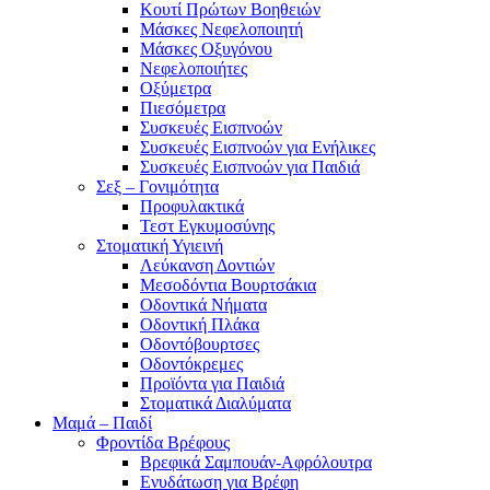
Κουτί Πρώτων Βοηθειών
Μάσκες Νεφελοποιητή
Μάσκες Οξυγόνου
Νεφελοποιήτες
Οξύμετρα
Πιεσόμετρα
Συσκευές Εισπνοών
Συσκευές Εισπνοών για Ενήλικες
Συσκευές Εισπνοών για Παιδιά
Σεξ – Γονιμότητα
Προφυλακτικά
Τεστ Εγκυμοσύνης
Στοματική Υγιεινή
Λεύκανση Δοντιών
Μεσοδόντια Βουρτσάκια
Οδοντικά Νήματα
Οδοντική Πλάκα
Οδοντόβουρτσες
Οδοντόκρεμες
Προϊόντα για Παιδιά
Στοματικά Διαλύματα
Μαμά – Παιδί
Φροντίδα Βρέφους
Βρεφικά Σαμπουάν-Αφρόλουτρα
Ενυδάτωση για Βρέφη