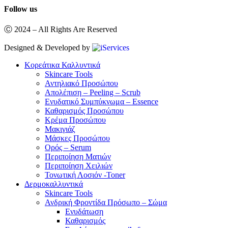
Follow us
Ⓒ 2024 – All Rights Are Reserved
Designed & Developed by
Κορεάτικα Καλλυντικά
Skincare Tools
Αντηλιακό Προσώπου
Απολέπιση – Peeling – Scrub
Ενυδατικό Συμπύκνωμα – Essence
Καθαρισμός Προσώπου
Κρέμα Προσώπου
Μακιγιάζ
Μάσκες Προσώπου
Ορός – Serum
Περιποίηση Ματιών
Περιποίηση Χειλιών
Τονωτική Λοσιόν -Toner
Δερμοκαλλυντικά
Skincare Tools
Ανδρική Φροντίδα Πρόσωπο – Σώμα
Ενυδάτωση
Καθαρισμός