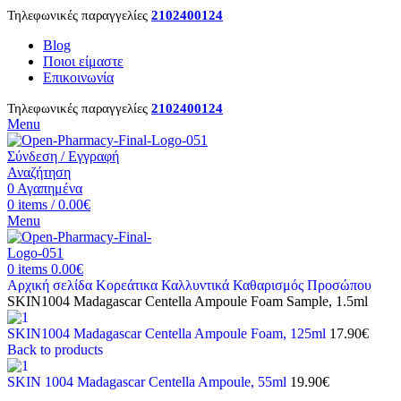
Τηλεφωνικές παραγγελίες
2102400124
Blog
Ποιοι είμαστε
Επικοινωνία
Τηλεφωνικές παραγγελίες
2102400124
Menu
Σύνδεση / Εγγραφή
Αναζήτηση
0
Αγαπημένα
0
items
/
0.00
€
Menu
0
items
0.00
€
Αρχική σελίδα
Κορεάτικα Καλλυντικά
Καθαρισμός Προσώπου
SKIN1004 Madagascar Centella Ampoule Foam Sample, 1.5ml
SKIN1004 Madagascar Centella Ampoule Foam, 125ml
17.90
€
Back to products
SKIN 1004 Madagascar Centella Ampoule, 55ml
19.90
€