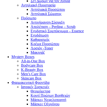
Σετ Δώρων για τον Άνδρα
Αντηλιακή Προστασία
Αντηλιακά Προσώπου
Αντηλιακά Σώματος
Πρόσωπο
Αντιγήρανση-Σύσφιξη
Απολέπιση – Peeling – Scrub
Ενυδατικό Συμπύκνωμα – Essence
Ενυδάτωση
Καθαρισμός
Κρέμα Προσώπου
Λοσιόν -Toner
Μακιγιάζ
Mystery Boxes
All-in-One Box
Bodycare Box
K-Beauty Box
Men’s Care Box
Skincare Box
Φαρμακευτική Φροντίδα
Ιατρικές Συσκευές
Θερμόμετρα
Κουτί Πρώτων Βοηθειών
Μάσκες Νεφελοποιητή
Μάσκες Οξυγόνου