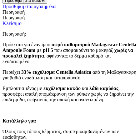
Προσθήκη στο καλάθι
Προσθήκη στα αγαπημένα
Περιγραφή
Περιγραφή
Κλείσιμο
Περιγραφή:
Πρόκειται για έναν ήπιο
αφρό καθαρισμού
Madagascar Centella
Ampoule Foam
με
pH 5
που απομακρύνει το μακιγιάζ
χωρίς να
προκαλεί ξηρότητα
, αφήνοντας το δέρμα καθαρό και
ενυδατωμένο.
Περιέχει
33% εκχύλισμα Centella Asiatica
από τη Μαδαγασκάρη
για βαθιά ενυδάτωση και καταπράυνση.
Εμπλουτισμένος με
εκχύλισμα κακάο
και
λάδι καρύδας
,
προσφέρει απαλή απομάκρυνση των ρύπων χωρίς να ξηραίνει την
επιδερμίδα, αφήνοντάς την απαλή και ανανεωμένη.
Κατάλληλο για:
Όλους τους τύπους δέρματος, συμπεριλαμβανομένων των
ευαίσθητων.