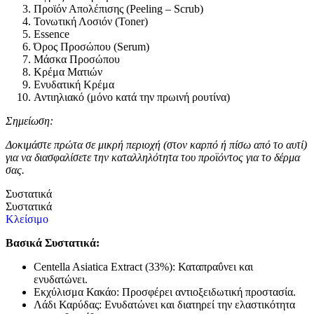
Προϊόν Απολέπισης (Peeling – Scrub)
Τονωτική Λοσιόν (Toner)
Essence
Όρος Προσώπου (Serum)
Μάσκα Προσώπου
Κρέμα Ματιών
Ενυδατική Κρέμα
Αντιηλιακό (μόνο κατά την πρωινή ρουτίνα)
Σημείωση:
Δοκιμάστε πρώτα σε μικρή περιοχή (στον καρπό ή πίσω από το αυτί)
για να διασφαλίσετε την καταλληλότητα του προϊόντος για το δέρμα
σας.
Συστατικά
Συστατικά
Κλείσιμο
Βασικά Συστατικά:
Centella Asiatica Extract (33%): Καταπραΰνει και
ενυδατώνει.
Εκχύλισμα Κακάο: Προσφέρει αντιοξειδωτική προστασία.
Λάδι Καρύδας: Ενυδατώνει και διατηρεί την ελαστικότητα