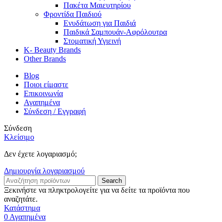
Πακέτα Μαιευτηρίου
Φροντίδα Παιδιού
Ενυδάτωση για Παιδιά
Παιδικά Σαμπουάν-Αφρόλουτρα
Στοματική Υγιεινή
K- Beauty Brands
Other Brands
Blog
Ποιοι είμαστε
Επικοινωνία
Αγαπημένα
Σύνδεση / Εγγραφή
Σύνδεση
Κλείσιμο
Δεν έχετε λογαριασμό;
Δημιουργία λογαριασμού
Search
Ξεκινήστε να πληκτρολογείτε για να δείτε τα προϊόντα που
αναζητάτε.
Κατάστημα
0
Αγαπημένα