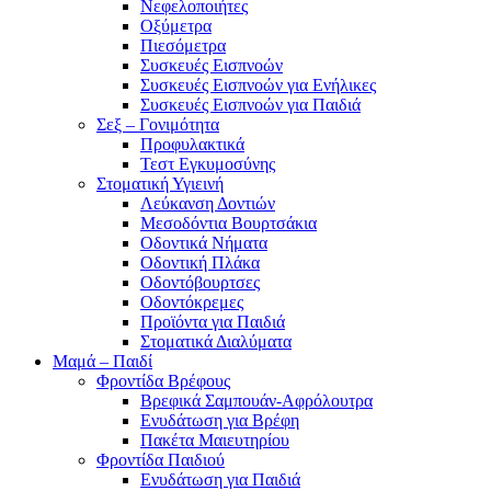
Νεφελοποιήτες
Οξύμετρα
Πιεσόμετρα
Συσκευές Εισπνοών
Συσκευές Εισπνοών για Ενήλικες
Συσκευές Εισπνοών για Παιδιά
Σεξ – Γονιμότητα
Προφυλακτικά
Τεστ Εγκυμοσύνης
Στοματική Υγιεινή
Λεύκανση Δοντιών
Μεσοδόντια Βουρτσάκια
Οδοντικά Νήματα
Οδοντική Πλάκα
Οδοντόβουρτσες
Οδοντόκρεμες
Προϊόντα για Παιδιά
Στοματικά Διαλύματα
Μαμά – Παιδί
Φροντίδα Βρέφους
Βρεφικά Σαμπουάν-Αφρόλουτρα
Ενυδάτωση για Βρέφη
Πακέτα Μαιευτηρίου
Φροντίδα Παιδιού
Ενυδάτωση για Παιδιά