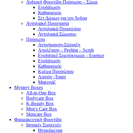
Ανδρική Φροντίδα Πρόσωπο – Σώμα
Ενυδάτωση
Καθαρισμός
Σετ Δώρων για τον Άνδρα
Αντηλιακή Προστασία
Αντηλιακά Προσώπου
Αντηλιακά Σώματος
Πρόσωπο
Αντιγήρανση-Σύσφιξη
Απολέπιση – Peeling – Scrub
Ενυδατικό Συμπύκνωμα – Essence
Ενυδάτωση
Καθαρισμός
Κρέμα Προσώπου
Λοσιόν -Toner
Μακιγιάζ
Mystery Boxes
All-in-One Box
Bodycare Box
K-Beauty Box
Men’s Care Box
Skincare Box
Φαρμακευτική Φροντίδα
Ιατρικές Συσκευές
Θερμόμετρα