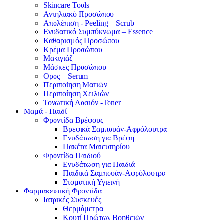
Skincare Tools
Αντηλιακό Προσώπου
Απολέπιση - Peeling – Scrub
Ενυδατικό Συμπύκνωμα – Essence
Καθαρισμός Προσώπου
Κρέμα Προσώπου
Μακιγιάζ
Μάσκες Προσώπου
Ορός – Serum
Περιποίηση Ματιών
Περιποίηση Χειλιών
Τονωτική Λοσιόν -Toner
Μαμά - Παιδί
Φροντίδα Βρέφους
Βρεφικά Σαμπουάν-Αφρόλουτρα
Ενυδάτωση για Βρέφη
Πακέτα Μαιευτηρίου
Φροντίδα Παιδιού
Ενυδάτωση για Παιδιά
Παιδικά Σαμπουάν-Αφρόλουτρα
Στοματική Υγιεινή
Φαρμακευτική Φροντίδα
Ιατρικές Συσκευές
Θερμόμετρα
Κουτί Πρώτων Βοηθειών