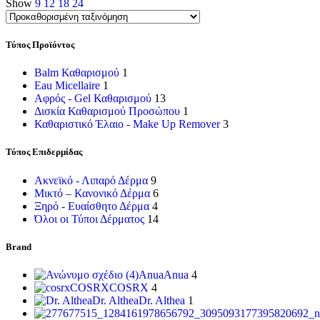
Show
9
12
18
24
Τύπος Προϊόντος
Balm Καθαρισμού
1
Eau Micellaire
1
Αφρός - Gel Καθαρισμού
13
Δισκία Καθαρισμού Προσώπου
1
Καθαριστικό Έλαιο - Make Up Remover
3
Τύπος Επιδερμίδας
Ακνεϊκό - Λιπαρό Δέρμα
9
Μικτό – Κανονικό Δέρμα
6
Ξηρό - Ευαίσθητο Δέρμα
4
Όλοι οι Τύποι Δέρματος
14
Brand
Anua
Anua
4
COSRX
COSRX
4
Dr. Althea
Dr. Althea
1