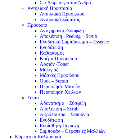
Σετ Δώρων για τον Άνδρα
Αντηλιακή Προστασία
Αντηλιακά Προσώπου
Αντηλιακά Σώματος
Πρόσωπο
Αντιγήρανση-Σύσφιξη
Απολέπιση - Peeling – Scrub
Ενυδατικό Συμπύκνωμα – Essence
Ενυδάτωση
Καθαρισμός
Κρέμα Προσώπου
Λοσιόν -Toner
Μακιγιάζ
Μάσκες Προσώπου
Ορός – Serum
Περιποίηση Ματιών
Περιποίηση Χειλιών
Σώμα
Αδυνάτισμα – Σύσφιξη
Απολέπιση – Scrub
Αφρόλουτρα – Σαπούνια
Ενυδάτωση
Ευαίσθητη Περιοχή
Σαμπουάν – Θεραπείες Μαλλιών
Κορεάτικα Καλλυντικά