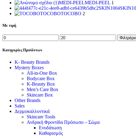
MEDI-PEEL
MEDI-PEEL
1
SKIN1004
SKIN10
TOCOBO
TOCOBO
2
Με τιμή
Φιλτράρι
Κατηγορίες Προϊόντων
K- Beauty Brands
Mystery Boxes
All-in-One Box
Bodycare Box
K-Beauty Box
Men’s Care Box
Skincare Box
Other Brands
Sales
Δερμοκαλλυντικά
Skincare Tools
Ανδρική Φροντίδα Πρόσωπο – Σώμα
Ενυδάτωση
Καθαρισμός