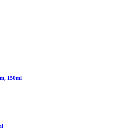
am, 150ml
ml