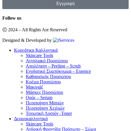
Εγγραφή
Follow us
Ⓒ 2024 – All Rights Are Reserved
Designed & Developed by
Κορεάτικα Καλλυντικά
Skincare Tools
Αντηλιακό Προσώπου
Απολέπιση – Peeling – Scrub
Ενυδατικό Συμπύκνωμα – Essence
Καθαρισμός Προσώπου
Κρέμα Προσώπου
Μακιγιάζ
Μάσκες Προσώπου
Ορός – Serum
Περιποίηση Ματιών
Περιποίηση Χειλιών
Τονωτική Λοσιόν -Toner
Δερμοκαλλυντικά
Skincare Tools
Ανδρική Φροντίδα Πρόσωπο – Σώμα