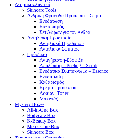
Δερμοκαλλυντικά
Skincare Tools
Ανδρική Φροντίδα Πρόσωπο – Σώμα
Ενυδάτωση
Καθαρισμός
Σετ Δώρων για τον Άνδρα
Αντηλιακή Προστασία
Αντηλιακά Προσώπου
Αντηλιακά Σώματος
Πρόσωπο
Αντιγήρανση-Σύσφιξη
Απολέπιση – Peeling – Scrub
Ενυδατικό Συμπύκνωμα – Essence
Ενυδάτωση
Καθαρισμός
Κρέμα Προσώπου
Λοσιόν -Toner
Μακιγιάζ
Mystery Boxes
All-in-One Box
Bodycare Box
K-Beauty Box
Men’s Care Box
Skincare Box
Φαρμακευτική Φροντίδα