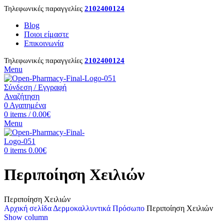
Τηλεφωνικές παραγγελίες
2102400124
Blog
Ποιοι είμαστε
Επικοινωνία
Τηλεφωνικές παραγγελίες
2102400124
Menu
Σύνδεση / Εγγραφή
Αναζήτηση
0
Αγαπημένα
0
items
/
0.00
€
Menu
0
items
0.00
€
Περιποίηση Χειλιών
Περιποίηση Χειλιών
Αρχική σελίδα
Δερμοκαλλυντικά
Πρόσωπο
Περιποίηση Χειλιών
Show column