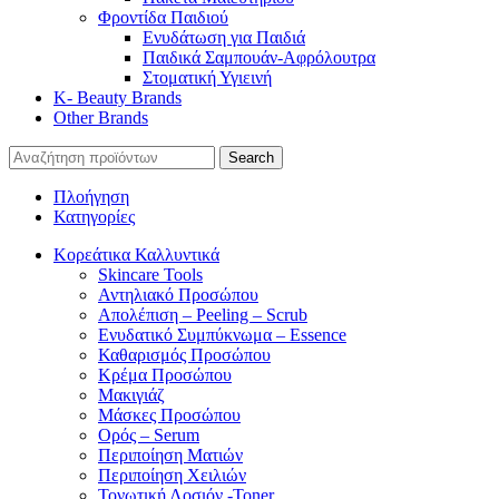
Φροντίδα Παιδιού
Ενυδάτωση για Παιδιά
Παιδικά Σαμπουάν-Αφρόλουτρα
Στοματική Υγιεινή
K- Beauty Brands
Other Brands
Search
Πλοήγηση
Κατηγορίες
Κορεάτικα Καλλυντικά
Skincare Tools
Αντηλιακό Προσώπου
Απολέπιση – Peeling – Scrub
Ενυδατικό Συμπύκνωμα – Essence
Καθαρισμός Προσώπου
Κρέμα Προσώπου
Μακιγιάζ
Μάσκες Προσώπου
Ορός – Serum
Περιποίηση Ματιών
Περιποίηση Χειλιών
Τονωτική Λοσιόν -Toner