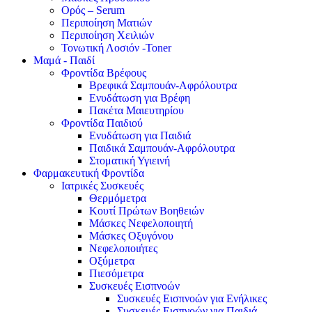
Ορός – Serum
Περιποίηση Ματιών
Περιποίηση Χειλιών
Τονωτική Λοσιόν -Toner
Μαμά - Παιδί
Φροντίδα Βρέφους
Βρεφικά Σαμπουάν-Αφρόλουτρα
Ενυδάτωση για Βρέφη
Πακέτα Μαιευτηρίου
Φροντίδα Παιδιού
Ενυδάτωση για Παιδιά
Παιδικά Σαμπουάν-Αφρόλουτρα
Στοματική Υγιεινή
Φαρμακευτική Φροντίδα
Ιατρικές Συσκευές
Θερμόμετρα
Κουτί Πρώτων Βοηθειών
Μάσκες Νεφελοποιητή
Μάσκες Οξυγόνου
Νεφελοποιήτες
Οξύμετρα
Πιεσόμετρα
Συσκευές Εισπνοών
Συσκευές Εισπνοών για Ενήλικες
Συσκευές Εισπνοών για Παιδιά