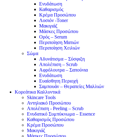
Ενυδάτωση
Καθαρισμός
Κρέμα Προσώπου
Λοσιόν -Toner
Μακιγιάζ
Μάσκες Προσώπου
Ορός – Serum
Περιποίηση Ματιών
Περιποίηση Χειλιών
Σώμα
Αδυνάτισμα – Σύσφιξη
Απολέπιση – Scrub
Αφρόλουτρα – Σαπούνια
Ενυδάτωση
Ευαίσθητη Περιοχή
Σαμπουάν – Θεραπείες Μαλλιών
Κορεάτικα Καλλυντικά
Skincare Tools
Αντηλιακό Προσώπου
Απολέπιση - Peeling – Scrub
Ενυδατικό Συμπύκνωμα – Essence
Καθαρισμός Προσώπου
Κρέμα Προσώπου
Μακιγιάζ
Μάσκες Προσώπου