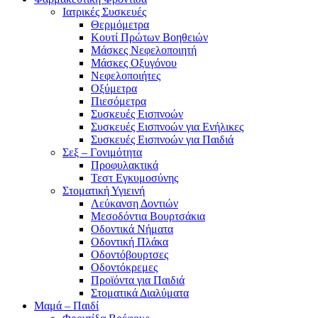
Ιατρικές Συσκευές
Θερμόμετρα
Κουτί Πρώτων Βοηθειών
Μάσκες Νεφελοποιητή
Μάσκες Οξυγόνου
Νεφελοποιήτες
Οξύμετρα
Πιεσόμετρα
Συσκευές Εισπνοών
Συσκευές Εισπνοών για Ενήλικες
Συσκευές Εισπνοών για Παιδιά
Σεξ – Γονιμότητα
Προφυλακτικά
Τεστ Εγκυμοσύνης
Στοματική Υγιεινή
Λεύκανση Δοντιών
Μεσοδόντια Βουρτσάκια
Οδοντικά Νήματα
Οδοντική Πλάκα
Οδοντόβουρτσες
Οδοντόκρεμες
Προϊόντα για Παιδιά
Στοματικά Διαλύματα
Μαμά – Παιδί