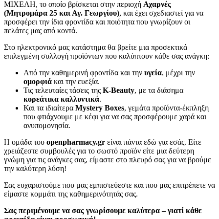
ΜΙΧΕΛΗ, το οποίο βρίσκεται στην περιοχή
Αχαρνές
(Μητρομάρα 25 και Αγ. Γεωργίου)
, και έχει σχεδιαστεί για να
προσφέρει την ίδια φροντίδα και ποιότητα που γνωρίζουν οι
πελάτες μας από κοντά.
Στο ηλεκτρονικό μας κατάστημα θα βρείτε μια προσεκτικά
επιλεγμένη συλλογή προϊόντων που καλύπτουν κάθε σας ανάγκη:
Από την καθημερινή φροντίδα και την
υγεία
, μέχρι την
ομορφιά
και την ευεξία.
Τις τελευταίες τάσεις της
K-Beauty
, με τα διάσημα
κορεάτικα καλλυντικά
.
Και τα ιδιαίτερα
Mystery Boxes
, γεμάτα προϊόντα-έκπληξη
που φτιάχνουμε με κέφι για να σας προσφέρουμε χαρά και
ανυπομονησία.
Η ομάδα του
openpharmacy.gr
είναι πάντα εδώ για εσάς. Είτε
χρειάζεστε συμβουλές για το σωστό προϊόν είτε μια δεύτερη
γνώμη για τις ανάγκες σας, είμαστε στο πλευρό σας για να βρούμε
την καλύτερη λύση!
Σας ευχαριστούμε που μας εμπιστεύεστε και που μας επιτρέπετε να
είμαστε κομμάτι της καθημερινότητάς σας.
Σας περιμένουμε να σας γνωρίσουμε καλύτερα – γιατί κάθε