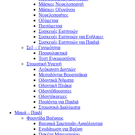
Μάσκες Νεφελοποιητή
Μάσκες Οξυγόνου
Νεφελοποιήτες
Οξύμετρα
Πιεσόμετρα
Συσκευές Εισπνοών
Συσκευές Εισπνοών για Ενήλικες
Συσκευές Εισπνοών για Παιδιά
Σεξ – Γονιμότητα
Προφυλακτικά
Τεστ Εγκυμοσύνης
Στοματική Υγιεινή
Λεύκανση Δοντιών
Μεσοδόντια Βουρτσάκια
Οδοντικά Νήματα
Οδοντική Πλάκα
Οδοντόβουρτσες
Οδοντόκρεμες
Προϊόντα για Παιδιά
Στοματικά Διαλύματα
Μαμά – Παιδί
Φροντίδα Βρέφους
Βρεφικά Σαμπουάν-Αφρόλουτρα
Ενυδάτωση για Βρέφη
Πακέτα Μαιευτηρίου