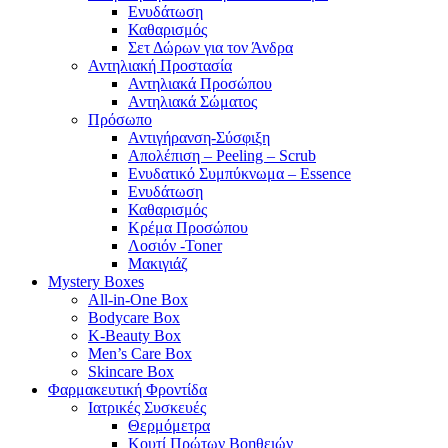
Ενυδάτωση
Καθαρισμός
Σετ Δώρων για τον Άνδρα
Αντηλιακή Προστασία
Αντηλιακά Προσώπου
Αντηλιακά Σώματος
Πρόσωπο
Αντιγήρανση-Σύσφιξη
Απολέπιση – Peeling – Scrub
Ενυδατικό Συμπύκνωμα – Essence
Ενυδάτωση
Καθαρισμός
Κρέμα Προσώπου
Λοσιόν -Toner
Μακιγιάζ
Mystery Boxes
All-in-One Box
Bodycare Box
K-Beauty Box
Men’s Care Box
Skincare Box
Φαρμακευτική Φροντίδα
Ιατρικές Συσκευές
Θερμόμετρα
Κουτί Πρώτων Βοηθειών