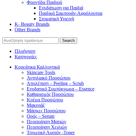
Φροντίδα Παιδιού
Ενυδάτωση για Παιδιά
Παιδικά Σαμπουάν-Αφρόλουτρα
Στοματική Υγιεινή
K- Beauty Brands
Other Brands
Search
Πλοήγηση
Κατηγορίες
Κορεάτικα Καλλυντικά
Skincare Tools
Αντηλιακό Προσώπου
Απολέπιση – Peeling – Scrub
Ενυδατικό Συμπύκνωμα – Essence
Καθαρισμός Προσώπου
Κρέμα Προσώπου
Μακιγιάζ
Μάσκες Προσώπου
Ορός – Serum
Περιποίηση Ματιών
Περιποίηση Χειλιών
Τονωτική Λοσιόν -Toner