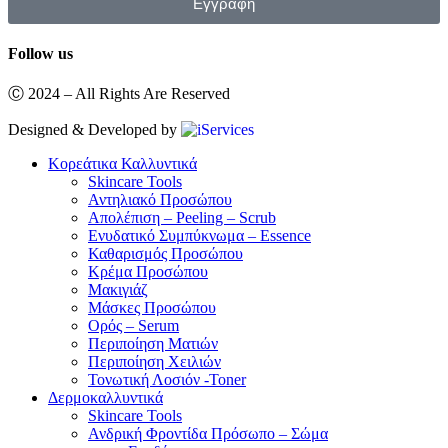
Εγγραφή
Follow us
Ⓒ 2024 – All Rights Are Reserved
Designed & Developed by
Κορεάτικα Καλλυντικά
Skincare Tools
Αντηλιακό Προσώπου
Απολέπιση – Peeling – Scrub
Ενυδατικό Συμπύκνωμα – Essence
Καθαρισμός Προσώπου
Κρέμα Προσώπου
Μακιγιάζ
Μάσκες Προσώπου
Ορός – Serum
Περιποίηση Ματιών
Περιποίηση Χειλιών
Τονωτική Λοσιόν -Toner
Δερμοκαλλυντικά
Skincare Tools
Ανδρική Φροντίδα Πρόσωπο – Σώμα