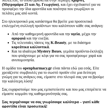
ΜΙΧΕΛΗ, το οποίο βρίσκεται στην περιοχή
Αχαρνές
(Μητρομάρα 25 και Αγ. Γεωργίου)
, και έχει σχεδιαστεί για να
προσφέρει την ίδια φροντίδα και ποιότητα που γνωρίζουν οι
πελάτες μας από κοντά.
Στο ηλεκτρονικό μας κατάστημα θα βρείτε μια προσεκτικά
επιλεγμένη συλλογή προϊόντων που καλύπτουν κάθε σας ανάγκη:
Από την καθημερινή φροντίδα και την
υγεία
, μέχρι την
ομορφιά
και την ευεξία.
Τις τελευταίες τάσεις της
K-Beauty
, με τα διάσημα
κορεάτικα καλλυντικά
.
Και τα ιδιαίτερα
Mystery Boxes
, γεμάτα προϊόντα-έκπληξη
που φτιάχνουμε με κέφι για να σας προσφέρουμε χαρά και
ανυπομονησία.
Η ομάδα του
openpharmacy.gr
είναι πάντα εδώ για εσάς. Είτε
χρειάζεστε συμβουλές για το σωστό προϊόν είτε μια δεύτερη
γνώμη για τις ανάγκες σας, είμαστε στο πλευρό σας για να βρούμε
την καλύτερη λύση!
Σας ευχαριστούμε που μας εμπιστεύεστε και που μας επιτρέπετε να
είμαστε κομμάτι της καθημερινότητάς σας.
Σας περιμένουμε να σας γνωρίσουμε καλύτερα – γιατί κάθε
φροντίδα είναι προσωπική!