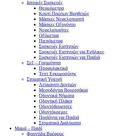
Ιατρικές Συσκευές
Θερμόμετρα
Κουτί Πρώτων Βοηθειών
Μάσκες Νεφελοποιητή
Μάσκες Οξυγόνου
Νεφελοποιήτες
Οξύμετρα
Πιεσόμετρα
Συσκευές Εισπνοών
Συσκευές Εισπνοών για Ενήλικες
Συσκευές Εισπνοών για Παιδιά
Σεξ – Γονιμότητα
Προφυλακτικά
Τεστ Εγκυμοσύνης
Στοματική Υγιεινή
Λεύκανση Δοντιών
Μεσοδόντια Βουρτσάκια
Οδοντικά Νήματα
Οδοντική Πλάκα
Οδοντόβουρτσες
Οδοντόκρεμες
Προϊόντα για Παιδιά
Στοματικά Διαλύματα
Μαμά – Παιδί
Φροντίδα Βρέφους