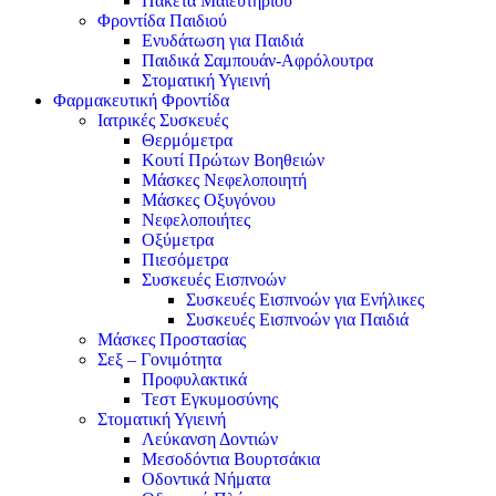
Πακέτα Μαιευτηρίου
Φροντίδα Παιδιού
Ενυδάτωση για Παιδιά
Παιδικά Σαμπουάν-Αφρόλουτρα
Στοματική Υγιεινή
Φαρμακευτική Φροντίδα
Ιατρικές Συσκευές
Θερμόμετρα
Κουτί Πρώτων Βοηθειών
Μάσκες Νεφελοποιητή
Μάσκες Οξυγόνου
Νεφελοποιήτες
Οξύμετρα
Πιεσόμετρα
Συσκευές Εισπνοών
Συσκευές Εισπνοών για Ενήλικες
Συσκευές Εισπνοών για Παιδιά
Μάσκες Προστασίας
Σεξ – Γονιμότητα
Προφυλακτικά
Τεστ Εγκυμοσύνης
Στοματική Υγιεινή
Λεύκανση Δοντιών
Μεσοδόντια Βουρτσάκια
Οδοντικά Νήματα