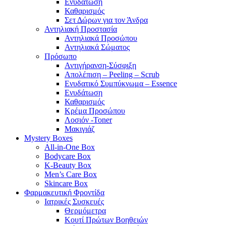
Ενυδάτωση
Καθαρισμός
Σετ Δώρων για τον Άνδρα
Αντηλιακή Προστασία
Αντηλιακά Προσώπου
Αντηλιακά Σώματος
Πρόσωπο
Αντιγήρανση-Σύσφιξη
Απολέπιση – Peeling – Scrub
Ενυδατικό Συμπύκνωμα – Essence
Ενυδάτωση
Καθαρισμός
Κρέμα Προσώπου
Λοσιόν -Toner
Μακιγιάζ
Mystery Boxes
All-in-One Box
Bodycare Box
K-Beauty Box
Men’s Care Box
Skincare Box
Φαρμακευτική Φροντίδα
Ιατρικές Συσκευές
Θερμόμετρα
Κουτί Πρώτων Βοηθειών