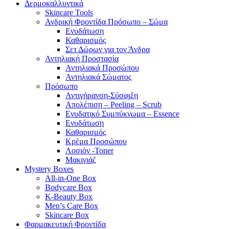
Δερμοκαλλυντικά
Skincare Tools
Ανδρική Φροντίδα Πρόσωπο – Σώμα
Ενυδάτωση
Καθαρισμός
Σετ Δώρων για τον Άνδρα
Αντηλιακή Προστασία
Αντηλιακά Προσώπου
Αντηλιακά Σώματος
Πρόσωπο
Αντιγήρανση-Σύσφιξη
Απολέπιση – Peeling – Scrub
Ενυδατικό Συμπύκνωμα – Essence
Ενυδάτωση
Καθαρισμός
Κρέμα Προσώπου
Λοσιόν -Toner
Μακιγιάζ
Mystery Boxes
All-in-One Box
Bodycare Box
K-Beauty Box
Men’s Care Box
Skincare Box
Φαρμακευτική Φροντίδα