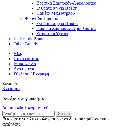
Βρεφικά Σαμπουάν-Αφρόλουτρα
Ενυδάτωση για Βρέφη
Πακέτα Μαιευτηρίου
Φροντίδα Παιδιού
Ενυδάτωση για Παιδιά
Παιδικά Σαμπουάν-Αφρόλουτρα
Στοματική Υγιεινή
K- Beauty Brands
Other Brands
Blog
Ποιοι είμαστε
Επικοινωνία
Αγαπημένα
Σύνδεση / Εγγραφή
Σύνδεση
Κλείσιμο
Δεν έχετε λογαριασμό;
Δημιουργία λογαριασμού
Search
Ξεκινήστε να πληκτρολογείτε για να δείτε τα προϊόντα που
αναζητάτε.