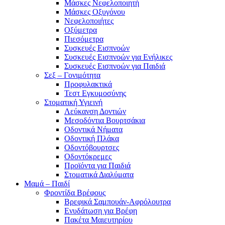
Μάσκες Νεφελοποιητή
Μάσκες Οξυγόνου
Νεφελοποιήτες
Οξύμετρα
Πιεσόμετρα
Συσκευές Εισπνοών
Συσκευές Εισπνοών για Ενήλικες
Συσκευές Εισπνοών για Παιδιά
Σεξ – Γονιμότητα
Προφυλακτικά
Τεστ Εγκυμοσύνης
Στοματική Υγιεινή
Λεύκανση Δοντιών
Μεσοδόντια Βουρτσάκια
Οδοντικά Νήματα
Οδοντική Πλάκα
Οδοντόβουρτσες
Οδοντόκρεμες
Προϊόντα για Παιδιά
Στοματικά Διαλύματα
Μαμά – Παιδί
Φροντίδα Βρέφους
Βρεφικά Σαμπουάν-Αφρόλουτρα
Ενυδάτωση για Βρέφη
Πακέτα Μαιευτηρίου