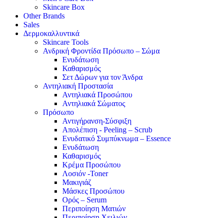
Skincare Box
Other Brands
Sales
Δερμοκαλλυντικά
Skincare Tools
Ανδρική Φροντίδα Πρόσωπο – Σώμα
Ενυδάτωση
Καθαρισμός
Σετ Δώρων για τον Άνδρα
Αντηλιακή Προστασία
Αντηλιακά Προσώπου
Αντηλιακά Σώματος
Πρόσωπο
Αντιγήρανση-Σύσφιξη
Απολέπιση - Peeling – Scrub
Ενυδατικό Συμπύκνωμα – Essence
Ενυδάτωση
Καθαρισμός
Κρέμα Προσώπου
Λοσιόν -Toner
Μακιγιάζ
Μάσκες Προσώπου
Ορός – Serum
Περιποίηση Ματιών
Περιποίηση Χειλιών