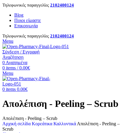
Τηλεφωνικές παραγγελίες
2102400124
Blog
Ποιοι είμαστε
Επικοινωνία
Τηλεφωνικές παραγγελίες
2102400124
Menu
Σύνδεση / Εγγραφή
Αναζήτηση
0
Αγαπημένα
0
items
/
0.00
€
Menu
0
items
0.00
€
Απολέπιση - Peeling – Scrub
Απολέπιση - Peeling – Scrub
Αρχική σελίδα
Κορεάτικα Καλλυντικά
Απολέπιση - Peeling –
Scrub