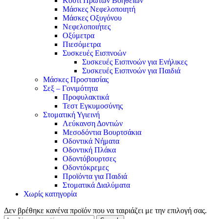
Κουτί Πρώτων Βοηθειών
Μάσκες Νεφελοποιητή
Μάσκες Οξυγόνου
Νεφελοποιήτες
Οξύμετρα
Πιεσόμετρα
Συσκευές Εισπνοών
Συσκευές Εισπνοών για Ενήλικες
Συσκευές Εισπνοών για Παιδιά
Μάσκες Προστασίας
Σεξ – Γονιμότητα
Προφυλακτικά
Τεστ Εγκυμοσύνης
Στοματική Υγιεινή
Λεύκανση Δοντιών
Μεσοδόντια Βουρτσάκια
Οδοντικά Νήματα
Οδοντική Πλάκα
Οδοντόβουρτσες
Οδοντόκρεμες
Προϊόντα για Παιδιά
Στοματικά Διαλύματα
Χωρίς κατηγορία
Δεν βρέθηκε κανένα προϊόν που να ταιριάζει με την επιλογή σας.