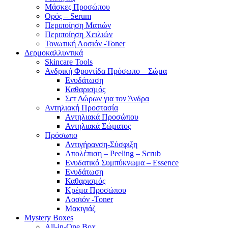
Μάσκες Προσώπου
Ορός – Serum
Περιποίηση Ματιών
Περιποίηση Χειλιών
Τονωτική Λοσιόν -Toner
Δερμοκαλλυντικά
Skincare Tools
Ανδρική Φροντίδα Πρόσωπο – Σώμα
Ενυδάτωση
Καθαρισμός
Σετ Δώρων για τον Άνδρα
Αντηλιακή Προστασία
Αντηλιακά Προσώπου
Αντηλιακά Σώματος
Πρόσωπο
Αντιγήρανση-Σύσφιξη
Απολέπιση – Peeling – Scrub
Ενυδατικό Συμπύκνωμα – Essence
Ενυδάτωση
Καθαρισμός
Κρέμα Προσώπου
Λοσιόν -Toner
Μακιγιάζ
Mystery Boxes
All-in-One Box