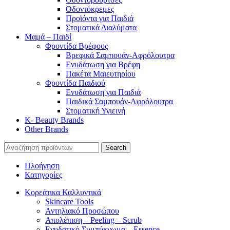
Οδοντόκρεμες
Προϊόντα για Παιδιά
Στοματικά Διαλύματα
Μαμά – Παιδί
Φροντίδα Βρέφους
Βρεφικά Σαμπουάν-Αφρόλουτρα
Ενυδάτωση για Βρέφη
Πακέτα Μαιευτηρίου
Φροντίδα Παιδιού
Ενυδάτωση για Παιδιά
Παιδικά Σαμπουάν-Αφρόλουτρα
Στοματική Υγιεινή
K- Beauty Brands
Other Brands
Search
Πλοήγηση
Κατηγορίες
Κορεάτικα Καλλυντικά
Skincare Tools
Αντηλιακό Προσώπου
Απολέπιση – Peeling – Scrub
Ενυδατικό Συμπύκνωμα – Essence