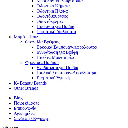
Μεσοδόντια Βουρτσάκια
Οδοντικά Νήματα
Οδοντική Πλάκα
Οδοντόβουρτσες
Οδοντόκρεμες
Προϊόντα για Παιδιά
Στοματικά Διαλύματα
Μαμά – Παιδί
Φροντίδα Βρέφους
Βρεφικά Σαμπουάν-Αφρόλουτρα
Ενυδάτωση για Βρέφη
Πακέτα Μαιευτηρίου
Φροντίδα Παιδιού
Ενυδάτωση για Παιδιά
Παιδικά Σαμπουάν-Αφρόλουτρα
Στοματική Υγιεινή
K- Beauty Brands
Other Brands
Blog
Ποιοι είμαστε
Επικοινωνία
Αγαπημένα
Σύνδεση / Εγγραφή