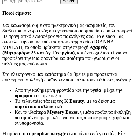
Search
Ποιοί είμαστε
Σας καλωσορίζουμε στο ηλεκτρονικό μας φαρμακείο, τον
διαδικτυακό χώρο ενός οικογενειακού φαρμακείου που λειτουργεί
με πραγματικό ενδιαφέρον για τις ανάγκες σας! Το e-shop μας
αποτελεί την online επέκταση του φαρμακείου ΙΩΑΝΝΑ
ΜΙΧΕΛΗ, το οποίο βρίσκεται στην περιοχή
Αχαρνές
(Μητρομάρα 25 και Αγ. Γεωργίου)
, και έχει σχεδιαστεί για να
προσφέρει την ίδια φροντίδα και ποιότητα που γνωρίζουν οι
πελάτες μας από κοντά.
Στο ηλεκτρονικό μας κατάστημα θα βρείτε μια προσεκτικά
επιλεγμένη συλλογή προϊόντων που καλύπτουν κάθε σας ανάγκη:
Από την καθημερινή φροντίδα και την
υγεία
, μέχρι την
ομορφιά
και την ευεξία.
Τις τελευταίες τάσεις της
K-Beauty
, με τα διάσημα
κορεάτικα καλλυντικά
.
Και τα ιδιαίτερα
Mystery Boxes
, γεμάτα προϊόντα-έκπληξη
που φτιάχνουμε με κέφι για να σας προσφέρουμε χαρά και
ανυπομονησία.
Η ομάδα του
openpharmacy.gr
είναι πάντα εδώ για εσάς. Είτε