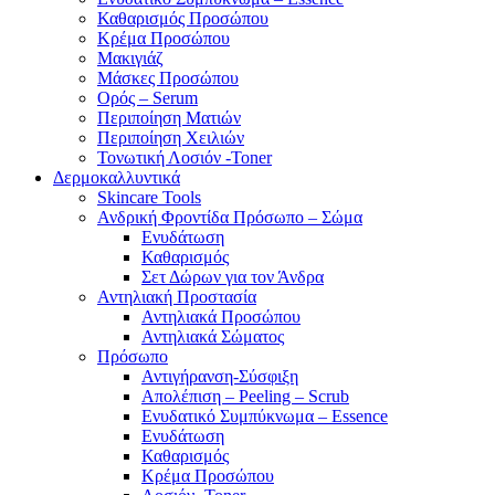
Καθαρισμός Προσώπου
Κρέμα Προσώπου
Μακιγιάζ
Μάσκες Προσώπου
Ορός – Serum
Περιποίηση Ματιών
Περιποίηση Χειλιών
Τονωτική Λοσιόν -Toner
Δερμοκαλλυντικά
Skincare Tools
Ανδρική Φροντίδα Πρόσωπο – Σώμα
Ενυδάτωση
Καθαρισμός
Σετ Δώρων για τον Άνδρα
Αντηλιακή Προστασία
Αντηλιακά Προσώπου
Αντηλιακά Σώματος
Πρόσωπο
Αντιγήρανση-Σύσφιξη
Απολέπιση – Peeling – Scrub
Ενυδατικό Συμπύκνωμα – Essence
Ενυδάτωση
Καθαρισμός
Κρέμα Προσώπου