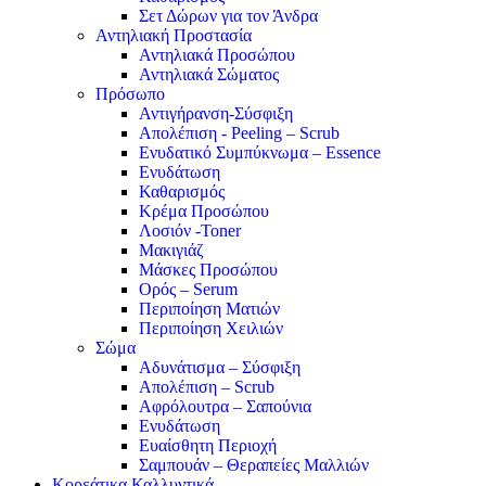
Σετ Δώρων για τον Άνδρα
Αντηλιακή Προστασία
Αντηλιακά Προσώπου
Αντηλιακά Σώματος
Πρόσωπο
Αντιγήρανση-Σύσφιξη
Απολέπιση - Peeling – Scrub
Ενυδατικό Συμπύκνωμα – Essence
Ενυδάτωση
Καθαρισμός
Κρέμα Προσώπου
Λοσιόν -Toner
Μακιγιάζ
Μάσκες Προσώπου
Ορός – Serum
Περιποίηση Ματιών
Περιποίηση Χειλιών
Σώμα
Αδυνάτισμα – Σύσφιξη
Απολέπιση – Scrub
Αφρόλουτρα – Σαπούνια
Ενυδάτωση
Ευαίσθητη Περιοχή
Σαμπουάν – Θεραπείες Μαλλιών
Κορεάτικα Καλλυντικά