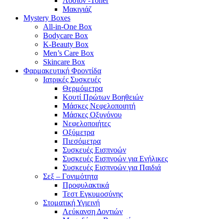
Λοσιόν -Toner
Μακιγιάζ
Mystery Boxes
All-in-One Box
Bodycare Box
K-Beauty Box
Men’s Care Box
Skincare Box
Φαρμακευτική Φροντίδα
Ιατρικές Συσκευές
Θερμόμετρα
Κουτί Πρώτων Βοηθειών
Μάσκες Νεφελοποιητή
Μάσκες Οξυγόνου
Νεφελοποιήτες
Οξύμετρα
Πιεσόμετρα
Συσκευές Εισπνοών
Συσκευές Εισπνοών για Ενήλικες
Συσκευές Εισπνοών για Παιδιά
Σεξ – Γονιμότητα
Προφυλακτικά
Τεστ Εγκυμοσύνης
Στοματική Υγιεινή
Λεύκανση Δοντιών