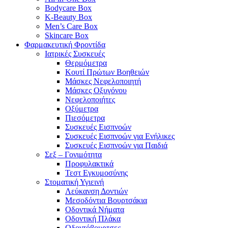
Bodycare Box
K-Beauty Box
Men’s Care Box
Skincare Box
Φαρμακευτική Φροντίδα
Ιατρικές Συσκευές
Θερμόμετρα
Κουτί Πρώτων Βοηθειών
Μάσκες Νεφελοποιητή
Μάσκες Οξυγόνου
Νεφελοποιήτες
Οξύμετρα
Πιεσόμετρα
Συσκευές Εισπνοών
Συσκευές Εισπνοών για Ενήλικες
Συσκευές Εισπνοών για Παιδιά
Σεξ – Γονιμότητα
Προφυλακτικά
Τεστ Εγκυμοσύνης
Στοματική Υγιεινή
Λεύκανση Δοντιών
Μεσοδόντια Βουρτσάκια
Οδοντικά Νήματα
Οδοντική Πλάκα
Οδοντόβουρτσες