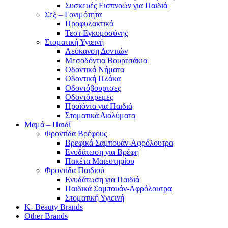
Συσκευές Εισπνοών για Παιδιά
Σεξ – Γονιμότητα
Προφυλακτικά
Τεστ Εγκυμοσύνης
Στοματική Υγιεινή
Λεύκανση Δοντιών
Μεσοδόντια Βουρτσάκια
Οδοντικά Νήματα
Οδοντική Πλάκα
Οδοντόβουρτσες
Οδοντόκρεμες
Προϊόντα για Παιδιά
Στοματικά Διαλύματα
Μαμά – Παιδί
Φροντίδα Βρέφους
Βρεφικά Σαμπουάν-Αφρόλουτρα
Ενυδάτωση για Βρέφη
Πακέτα Μαιευτηρίου
Φροντίδα Παιδιού
Ενυδάτωση για Παιδιά
Παιδικά Σαμπουάν-Αφρόλουτρα
Στοματική Υγιεινή
K- Beauty Brands
Other Brands