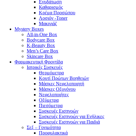
Ενυδάτωση
Καθαρισμός
Κρέμα Προσώπου
Λοσιόν -Toner
Μακιγιάζ
Mystery Boxes
All-in-One Box
Bodycare Box
K-Beauty Box
Men’s Care Box
Skincare Box
Φαρμακευτική Φροντίδα
Ιατρικές Συσκευές
Θερμόμετρα
Κουτί Πρώτων Βοηθειών
Μάσκες Νεφελοποιητή
Μάσκες Οξυγόνου
Νεφελοποιήτες
Οξύμετρα
Πιεσόμετρα
Συσκευές Εισπνοών
Συσκευές Εισπνοών για Ενήλικες
Συσκευές Εισπνοών για Παιδιά
Σεξ – Γονιμότητα
Προφυλακτικά