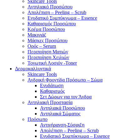
Skincare Tools
Αντηλιακό Προσώπου
Απολέπιση – Peeling – Scrub
Ενυδατικό Συμπύκνωμα – Essence
Καθαρισμός Προσώπου
Κρέμα Προσώπου
Μακιγιάζ
Μάσκες Προσώπου
Ορός – Serum
Περιποίηση Ματιών
Περιποίηση Χειλιών
Τονωτική Λοσιόν -Toner
Δερμοκαλλυντικά
Skincare Tools
Ανδρική Φροντίδα Πρόσωπο – Σώμα
Ενυδάτωση
Καθαρισμός
Σετ Δώρων για τον Άνδρα
Αντηλιακή Προστασία
Αντηλιακά Προσώπου
Αντηλιακά Σώματος
Πρόσωπο
Αντιγήρανση-Σύσφιξη
Απολέπιση – Peeling – Scrub
Ενυδατικό Συμπύκνωμα – Essence