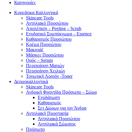
Κατηγορίες
Κορεάτικα Καλλυντικά
Skincare Tools
Αντηλιακό Προσώπου
Απολέπιση – Peeling – Scrub
Ενυδατικό Συμπύκνωμα – Essence
Καθαρισμός Προσώπου
Κρέμα Προσώπου
Μακιγιάζ
Μάσκες Προσώπου
Ορός – Serum
Περιποίηση Ματιών
Περιποίηση Χειλιών
Τονωτική Λοσιόν -Toner
Δερμοκαλλυντικά
Skincare Tools
Ανδρική Φροντίδα Πρόσωπο – Σώμα
Ενυδάτωση
Καθαρισμός
Σετ Δώρων για τον Άνδρα
Αντηλιακή Προστασία
Αντηλιακά Προσώπου
Αντηλιακά Σώματος
Πρόσωπο