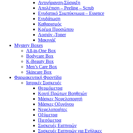
Αντιγήρανση-Σύσφιξη
Απολέπιση – Peeling – Scrub
Ενυδατικό Συμπύκνωμα – Essence
Ενυδάτωση
Καθαρισμός
Κρέμα Προσώπου
Λοσιόν -Toner
Μακιγιάζ
Mystery Boxes
All-in-One Box
Bodycare Box
K-Beauty Box
Men’s Care Box
Skincare Box
Φαρμακευτική Φροντίδα
Ιατρικές Συσκευές
Θερμόμετρα
Κουτί Πρώτων Βοηθειών
Μάσκες Νεφελοποιητή
Μάσκες Οξυγόνου
Νεφελοποιήτες
Οξύμετρα
Πιεσόμετρα
Συσκευές Εισπνοών
Συσκευές Εισπνοών για Ενήλικες