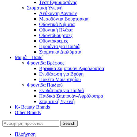
Τεστ Εγκυμοσύνης
Στοματική Υγιεινή
Λεύκανση Δοντιών
Μεσοδόντια Βουρτσάκια
Οδοντικά Νήματα
Οδοντική Πλάκα
Οδοντόβουρτσες
Οδοντόκρεμες
Προϊόντα για Παιδιά
Στοματικά Διαλύματα
Μαμά – Παιδί
Φροντίδα Βρέφους
Βρεφικά Σαμπουάν-Αφρόλουτρα
Ενυδάτωση για Βρέφη
Πακέτα Μαιευτηρίου
Φροντίδα Παιδιού
Ενυδάτωση για Παιδιά
Παιδικά Σαμπουάν-Αφρόλουτρα
Στοματική Υγιεινή
K- Beauty Brands
Other Brands
Search
Πλοήγηση