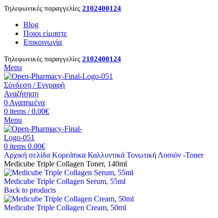
Τηλεφωνικές παραγγελίες
2102400124
Blog
Ποιοι είμαστε
Επικοινωνία
Τηλεφωνικές παραγγελίες
2102400124
Menu
Σύνδεση / Εγγραφή
Αναζήτηση
0
Αγαπημένα
0
items
/
0.00
€
Menu
0
items
0.00
€
Αρχική σελίδα
Κορεάτικα Καλλυντικά
Τονωτική Λοσιόν -Toner
Medicube Triple Collagen Toner, 140ml
Medicube Triple Collagen Serum, 55ml
Back to products
Medicube Triple Collagen Cream, 50ml