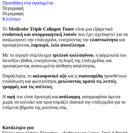
Προσθήκη στα αγαπημένα
Περιγραφή
Περιγραφή
Κλείσιμο
Το
Medicube Triple Collagen Toner
είναι μια εξαιρετικά
ενυδατική και απορροφητική λοσιόν
που έχει σχεδιαστεί για να
αναζωογονεί την επιδερμίδα, ενισχύοντας την
ελαστικότητα
και
προσφέροντας
λαμπερό, λείο αποτέλεσμα
.
Με το ισχυρό σύμπλεγμα
τριπλού κολλαγόνου
, η φόρμουλά του
διεισδύει βαθιά, ενισχύοντας τη δομή της επιδερμίδας και
προσφέροντας ανανεωμένη αίσθηση απαλότητας.
Παράλληλα, το
υαλουρονικό οξύ
και η
νιασιναμίδη
προσθέτουν
ενυδάτωση και φωτεινότητα,
μειώνοντας ορατά τις λεπτές
γραμμές και τις ατέλειες
.
Η
υφή
του είναι δροσερή και
ανάλαφρη
, απορροφάται άμεσα
χωρίς να κολλάει και προετοιμάζει ιδανικά την επιδερμίδα για τα
επόμενα βήματα της ρουτίνας σας.
Κατάλληλο για:
Όλους τους τύπους δέρματος – ιδιαίτερα για ώριμο, ξηρό ή θαμπό