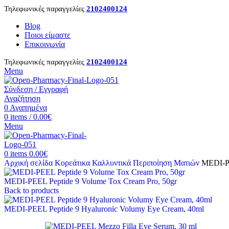
Τηλεφωνικές παραγγελίες
2102400124
Blog
Ποιοι είμαστε
Επικοινωνία
Τηλεφωνικές παραγγελίες
2102400124
Menu
Σύνδεση / Εγγραφή
Αναζήτηση
0
Αγαπημένα
0
items
/
0.00
€
Menu
0
items
0.00
€
Αρχική σελίδα
Κορεάτικα Καλλυντικά
Περιποίηση Ματιών
MEDI-PE
MEDI-PEEL Peptide 9 Volume Tox Cream Pro, 50gr
Back to products
MEDI-PEEL Peptide 9 Hyaluronic Volumy Eye Cream, 40ml