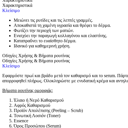
Χαρακτηριστικά
Χαρακτηριστικά
Κλείσιμο
Μειώνει τις ρυτίδες και τις λεπτές γραμμές.
Αποκαθιστά τη χαμένη υγρασία και θρέφει το δέρμα.
Φωτίζει την περιοχή των ματιών.
Ενισχύει την παραγωγή κολλαγόνου και ελαστίνης.
Καταπραΰνει το ευαίσθητο δέρμα.
Ιδανικό για καθημερινή χρήση.
Οδηγίες Χρήσης & Βήματα ρουτίνας
Οδηγίες Χρήσης & Βήματα ρουτίνας
Κλείσιμο
Εφαρμόστε πρωί και βράδυ μετά τον καθαρισμό και το serum. Πάρτ
απορροφηθεί πλήρως. Ολοκληρώστε με ενυδατική κρέμα και αντηλια
Βήματα ρουτίνας ομορφιάς:
Έλαιο ή Νερό Καθαρισμού
Αφρός Καθαρισμού
Προϊόν Απολέπισης (Peeling – Scrub)
Τονωτική Λοσιόν (Toner)
Essence
Όρος Προσώπου (Serum)