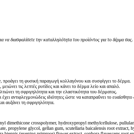
ια να διασφαλίσετε την καταλληλότητα του προϊόντος για το δέρμα σας.
, προάγει τη φυσική παραγωγή κολλαγόνου και συσφίγγει το δέρμα.
μειώνει τις λεπτές ρυτίδες και κάνει το δέρμα λείο και απαλό.
ιώνει τη σφριγηλότητα και την ελαστικότητα του δέρματος.
 έχει αντιφλεγμονώδεις ιδιότητες ώστε να καταπραΰνει το ευαίσθητο
και αυξάνει τη σφριγηλότητα.
inyl dimethicone crosspolymer, hydroxypropyl methylcellulose, pullulan
ate, propylene glycol, gellan gum, scutellaria baicalensis root extract,
ra biennis (evening primrose) flower extract, sophora flavescens root extr