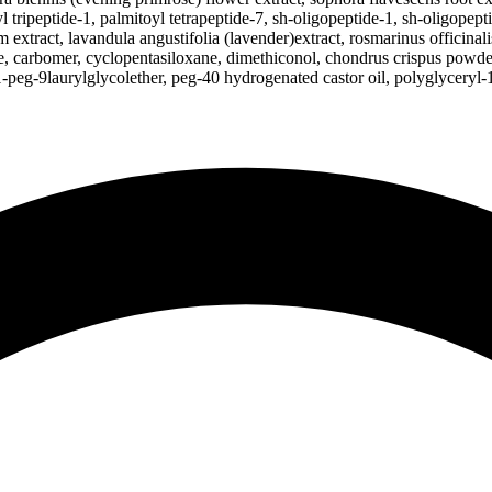
yl tripeptide-1, palmitoyl tetrapeptide-7, sh-oligopeptide-1, sh-oligopep
m extract, lavandula angustifolia (lavender)extract, rosmarinus officina
e, carbomer, cyclopentasiloxane, dimethiconol, chondrus crispus powder, 
-peg-9laurylglycolether, peg-40 hydrogenated castor oil, polyglyceryl-