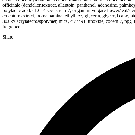
officinale (dandelion)extract, allantoin, panthenol, adenosine, palmito
polylactic acid, c12-14 sec-pareth-7, origanum vulgare flower/leaf/ste
cruentum extract, tromethamine, ethylhexylglycerin, glyceryl caprylat
30alkylacrylatecrosspolymer, mica, ci77491, tinoxide, coceth-7, ppg-1
fragrance.
Share: