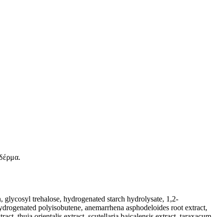
 δέρμα.
, glycosyl trehalose, hydrogenated starch hydrolysate, 1,2-
 hydrogenated polyisobutene, anemarrhena asphodeloides root extract,
act, thuja orientalis extract, scutellaria baicalensis extract, taraxacum