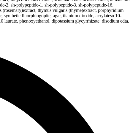
tide-2, sh-polypeptide-1, sh-polypeptide-3, sh-polypeptide-16,
lis (rosemary)extract, thymus vulgaris (thyme)extract, porphyridium
synthetic fluorphlogopite, agar, titanium dioxide, acrylates/c10-
10 laurate, phenoxyethanol, dipotassium glycyrrhizate, disodium edta,