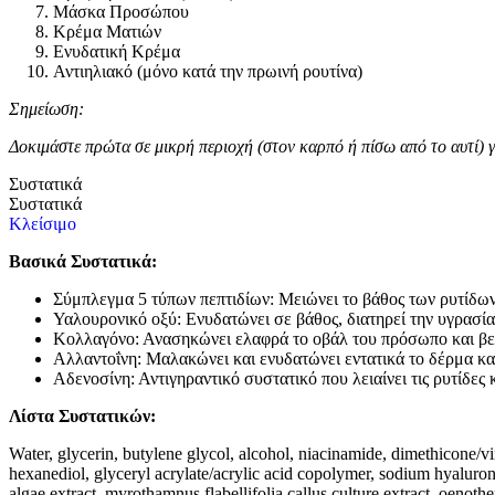
Μάσκα Προσώπου
Κρέμα Ματιών
Ενυδατική Κρέμα
Αντιηλιακό (μόνο κατά την πρωινή ρουτίνα)
Σημείωση:
Δοκιμάστε πρώτα σε μικρή περιοχή (στον καρπό ή πίσω από το αυτί) γ
Συστατικά
Συστατικά
Κλείσιμο
Βασικά Συστατικά:
Σύμπλεγμα 5 τύπων πεπτιδίων: Μειώνει το βάθος των ρυτίδων
Υαλουρονικό οξύ: Ενυδατώνει σε βάθος, διατηρεί την υγρασία, 
Κολλαγόνο: Ανασηκώνει ελαφρά το οβάλ του πρόσωπο και βελτ
Αλλαντοΐνη: Μαλακώνει και ενυδατώνει εντατικά το δέρμα και
Αδενοσίνη: Αντιγηραντικό συστατικό που λειαίνει τις ρυτίδες 
Λίστα
Συστατικών
:
Water, glycerin, butylene glycol, alcohol, niacinamide, dimethicone/v
hexanediol, glyceryl acrylate/acrylic acid copolymer, sodium hyaluron
algae extract, myrothamnus flabellifolia callus culture extract, oenothe